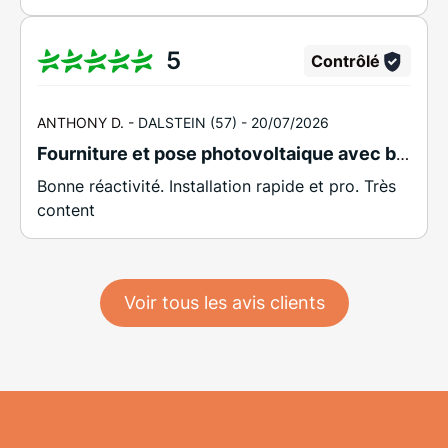
Mise en service : Le poêle est testé et
ajusté pour garantir un fonctionnement
5
Contrôlé
optimal. Avec le service professionnel de
fourniture et pose de poêle à granulés CMG
Steel, vous bénéficiez d'une solution de
ANTHONY D. -
DALSTEIN (57) -
20/07/2026
chauffage haut de gamme qui allie
Fourniture et pose photovoltaique avec batterie ENPHASE et Thermodynam dalstein
performance, confort et esthétique. Faites
Bonne réactivité. Installation rapide et pro. Très
confiance à Plus que PRO pour une
content
installation irréprochable et un confort
thermique assuré. Pour toute demande
d’information, n’hésitez pas à contacter
Christophe au 0670827923. Artisan
Voir tous les avis clients
électricien à Distroff près de Metz et
Thionville.